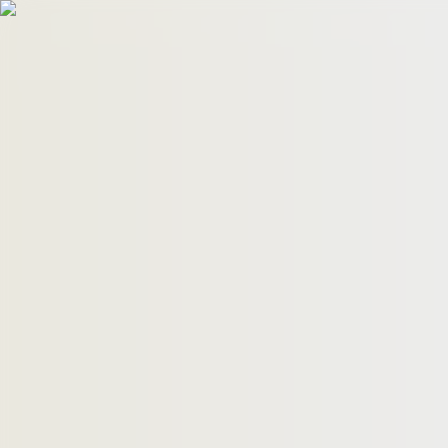
HomeBuyers
HomeHug
ติดต่อเรา
ค้นหาด่วน
ทรัพย์ขาย
ทรัพย์เช่า
บทความ
คำนวณสินเชื่อ
เข้าสู่ระบบ
ลงประกาศอสังหาฯ