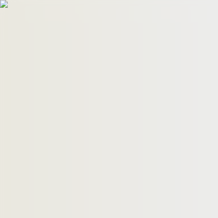
HomeBuyers
HomeHug
ติดต่อเรา
ค้นหาด่วน
ทรัพย์ขาย
ทรัพย์เช่า
บทความ
คำนวณสินเชื่อ
เข้าสู่ระบบ
ลงประกาศอสังหาฯ