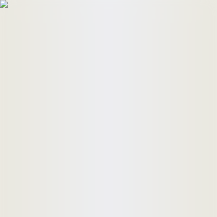
HomeBuyers
HomeHug
ติดต่อเรา
ค้นหาด่วน
ทรัพย์ขาย
ทรัพย์เช่า
บทความ
คำนวณสินเชื่อ
เข้าสู่ระบบ
ลงประกาศอสังหาฯ