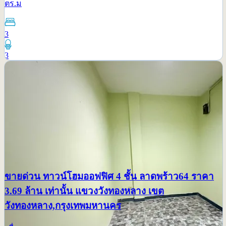
ตร.ม
3
3
ขายด่วน ทาวน์โฮมออฟฟิศ 4 ชั้น ลาดพร้าว64 ราคา
3.69 ล้าน เท่านั้น แขวงวังทองหลาง เขต
วังทองหลาง,กรุงเทพมหานคร