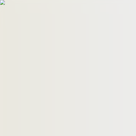
HomeBuyers
HomeHug
ติดต่อเรา
ค้นหาด่วน
ทรัพย์ขาย
ทรัพย์เช่า
บทความ
คำนวณสินเชื่อ
เข้าสู่ระบบ
ลงประกาศอสังหาฯ