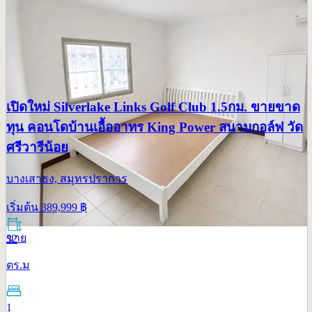
เปิดใหม่ Silverlake Links Golf Club 1.5กม. ขายขาด
ทุน คอนโดบ้านเอื้ออาทร King Power สนามกอล์ฟ วัด
ศรีวารีน้อย
บางเสาธง, สมุทรปราการ
เริ่มต้น
389,999
฿
ขาย
32
ตร.ม
1