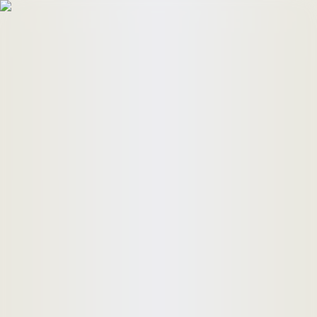
HomeBuyers
HomeHug
ติดต่อเรา
ค้นหาด่วน
ทรัพย์ขาย
ทรัพย์เช่า
บทความ
คำนวณสินเชื่อ
เข้าสู่ระบบ
ลงประกาศอสังหาฯ