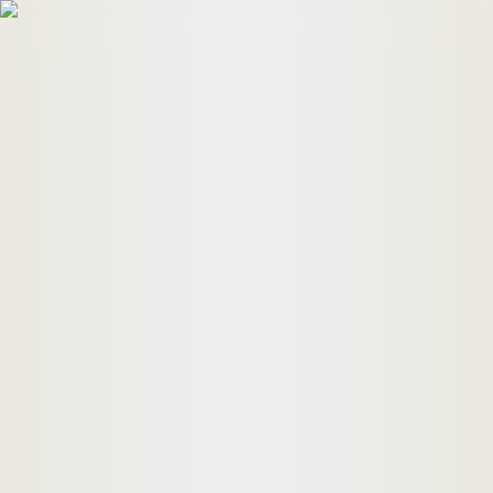
HomeBuyers
HomeHug
ติดต่อเรา
ค้นหาด่วน
ทรัพย์ขาย
ทรัพย์เช่า
บทความ
คำนวณสินเชื่อ
เข้าสู่ระบบ
ลงประกาศอสังหาฯ