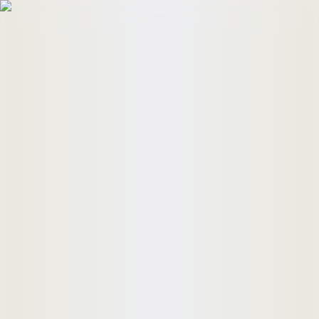
HomeBuyers
HomeHug
ติดต่อเรา
ค้นหาด่วน
ทรัพย์ขาย
ทรัพย์เช่า
บทความ
คำนวณสินเชื่อ
เข้าสู่ระบบ
ลงประกาศอสังหาฯ