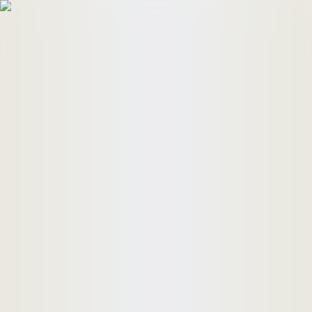
HomeBuyers
HomeHug
ติดต่อเรา
ค้นหาด่วน
ทรัพย์ขาย
ทรัพย์เช่า
บทความ
คำนวณสินเชื่อ
เข้าสู่ระบบ
ลงประกาศอสังหาฯ