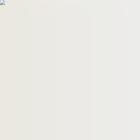
HomeBuyers
HomeHug
ติดต่อเรา
ค้นหาด่วน
ทรัพย์ขาย
ทรัพย์เช่า
บทความ
คำนวณสินเชื่อ
เข้าสู่ระบบ
ลงประกาศอสังหาฯ