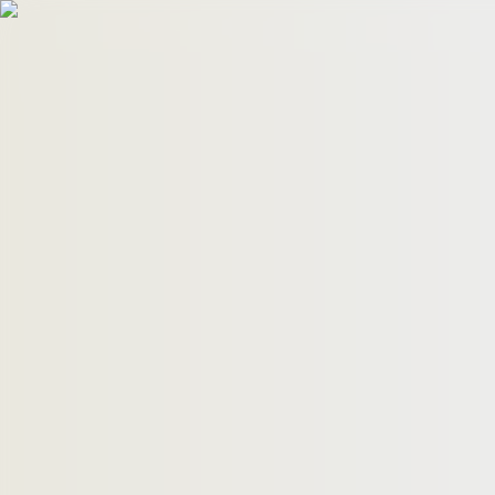
HomeBuyers
HomeHug
ติดต่อเรา
ค้นหาด่วน
ทรัพย์ขาย
ทรัพย์เช่า
บทความ
คำนวณสินเชื่อ
เข้าสู่ระบบ
ลงประกาศอสังหาฯ