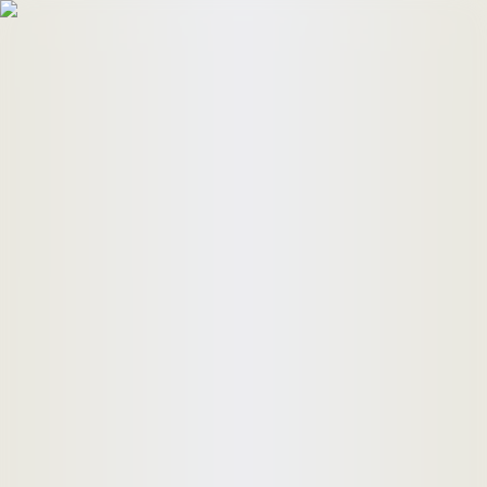
HomeBuyers
HomeHug
ติดต่อเรา
ค้นหาด่วน
ทรัพย์ขาย
ทรัพย์เช่า
บทความ
คำนวณสินเชื่อ
เข้าสู่ระบบ
ลงประกาศอสังหาฯ