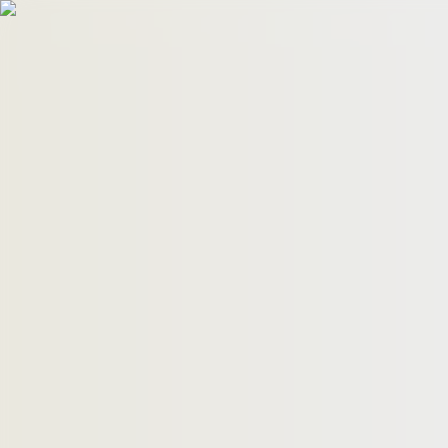
HomeBuyers
HomeHug
ติดต่อเรา
ค้นหาด่วน
ทรัพย์ขาย
ทรัพย์เช่า
บทความ
คำนวณสินเชื่อ
เข้าสู่ระบบ
ลงประกาศอสังหาฯ