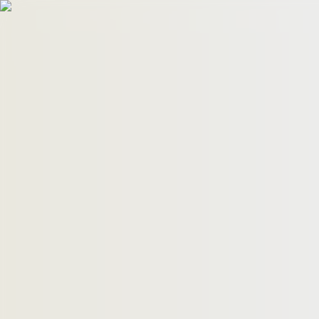
HomeBuyers
HomeHug
ติดต่อเรา
ค้นหาด่วน
ทรัพย์ขาย
ทรัพย์เช่า
บทความ
คำนวณสินเชื่อ
เข้าสู่ระบบ
ลงประกาศอสังหาฯ