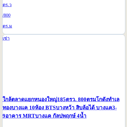
ตร.ว
/
800
ตร.ม
ใกล้ตลาดแยกหนองใหญ่185ตรว. 800ตรมโกดังทำเล
ทองบางแค 10ห้อง BTSบางหว้า สิบล้อได้ บางแค3-
9อาคาร MRTบางแค กัลปพฤกษ์ 4น้ำ