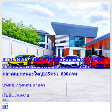
BTSบางหว้า สิบล้อได้ โกดังทำเลทองบางแค 10ห้อง
บางแค3-9อาคาร MRTบางแค กัลปพฤกษ์ 4น้ำ ใกล้
ตลาดแยกหนองใหญ่185ตรว. 800ตรม
บางแค, กรุงเทพมหานคร
เริ่มต้น
79,997
฿
เช่า
185