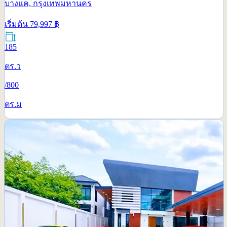
บางแค, กรุงเทพมหานคร
เริ่มต้น
79,997
฿
เช่า
185
ตร.ว
/
800
ตร.ม