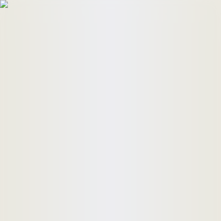
HomeBuyers
HomeHug
ติดต่อเรา
ค้นหาด่วน
ทรัพย์ขาย
ทรัพย์เช่า
บทความ
คำนวณสินเชื่อ
เข้าสู่ระบบ
ลงประกาศอสังหาฯ