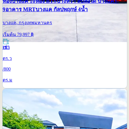
ทองบางแค 10ห้อง BTSบางหว้า สิบล้อได้ บางแค3-
9อาคาร MRTบางแค กัลปพฤกษ์ 4น้ำ
บางแค, กรุงเทพมหานคร
เริ่มต้น
79,997
฿
เช่า
185
ตร.ว
/
800
ตร.ม