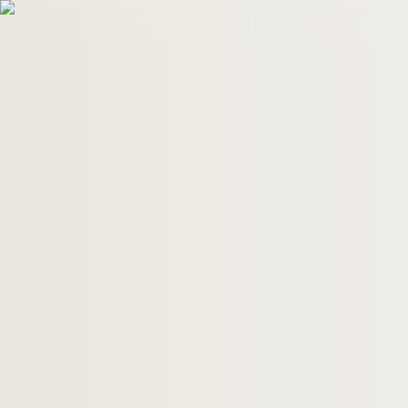
HomeBuyers
HomeHug
ติดต่อเรา
ค้นหาด่วน
ทรัพย์ขาย
ทรัพย์เช่า
บทความ
คำนวณสินเชื่อ
เข้าสู่ระบบ
ลงประกาศอสังหาฯ