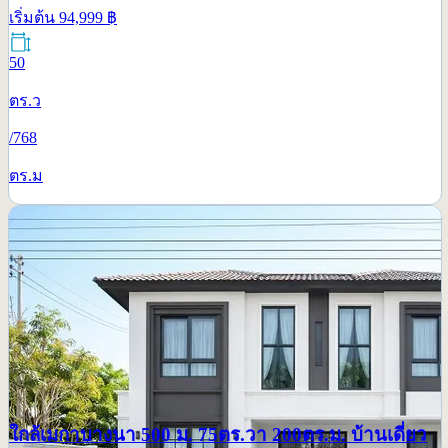
เริ่มต้น
94,999
฿
50
ตร.ว
/
768
ตร.ม
ใกล้เมกาบางนา 500 ม. 75ตร.วา 200ตร.ม. บ้านเดี่ยว