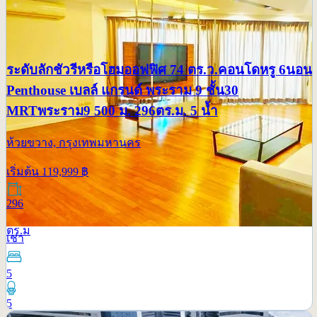
ระดับลักชัวรีหรือโฮมออฟฟิศ 74 ตร.ว.คอนโดหรู 6นอน
Penthouse เบลล์ แกรนด์ พระราม 9 ชั้น30
MRTพระราม9 500 ม. 296ตร.ม. 5 น้ำ
ห้วยขวาง, กรุงเทพมหานคร
เริ่มต้น
119,999
฿
296
ตร.ม
เช่า
5
5