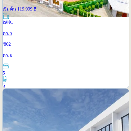
เริ่มต้น
119,999
฿
เช่า
1,401
ตร.ว
/
802
ตร.ม
5
5