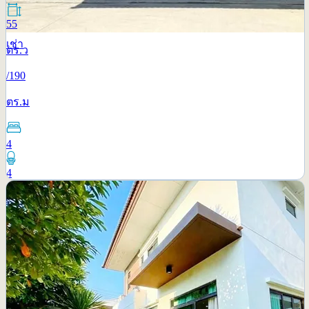
55
เช่า
ตร.ว
/
190
ตร.ม
4
4