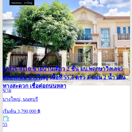
LM26-0110 ขายบ้านเดี่ยว 2 ชั้น มบ.พฤกษาวิลเลจ5
คลองถนน บางใหญ่ เนื้อที่ 55.4 ตรว 3 นอน 2 น้ำ เดิน
ทางสะดวก เชื่อต่อถนนหลา
ขาย
บางใหญ่, นนทบุรี
เริ่มต้น
3,790,000
฿
55