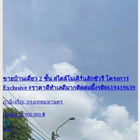
ขายบ้านเดี่ยว 2 ชั้น สไตล์โมเดิร์นลักชัวรี โครงการ
Exclusive #ราคาดีทำเลดีมากติดต่อผึ้งรติ0619419639
ภาษีเจริญ, กรุงเทพมหานคร
เริ่มต้น
18,900,000
฿
82.2