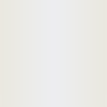
webmaster@home.co.th
02-941-4900
Contact Us
ติดต่อเรา
บริษัท โฮมบายเออร์ไกด์ จำกัด 1895/66-68 ถ.พหลโยธิน แขวง
ลาดยาว เขตจตุจักร กทม.10900
ระบบประเมินประสิทธิภาพและวัดค่าความนิยมโครงการ
อสังหาริมทรัพย์ในเว็บไซต์
Copyright © 2020 Home Buyers Guide |