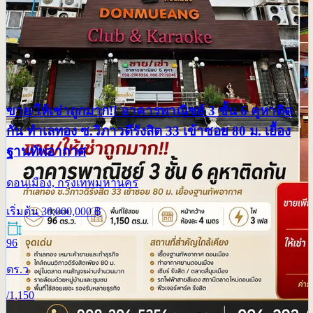
ขาย/ให้เช่าถูกมาก!! อาคารพาณิชย์ 3 ชั้น 6 คูหาติด
กัน ทำเลทอง ซ.วิภาวดีรังสิต 33 เข้าซอย 80 ม. เยื้อง
ฐานทัพอากาศ
ดอนเมือง, กรุงเทพมหานคร
เริ่มต้น
30,000,000
฿
96
ตร.ว
/
1,150