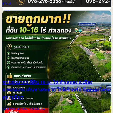
ตร.ม
ขาย
ขายถูกมาก!! ที่ดิน 10-16 ไร่ ทำเลทอง อ.เมือง
จ.ขอนแก่น เดินทางสะดวก ใกล้เซ็นทรัล บึงหนองโครต
สนามบินฯ
เมืองขอนแก่น, ขอนแก่น