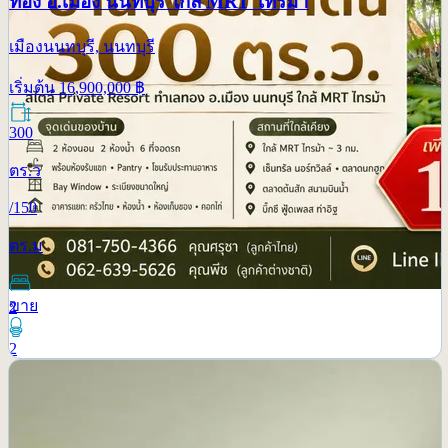
ทอง อ.เมือง นนทบุรี ใกล้ MRT ไทรม้า
เมืองนนทบุรี, นนทบุรี
เริ่มต้น
16,900,000
฿
300
ตร.ว
/
150
ตร.ม
ขาย
2
2