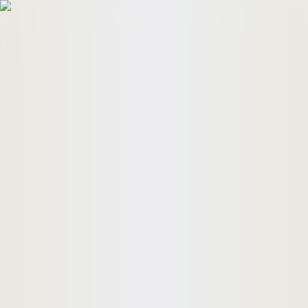
HomeBuyers
HomeHug
ติดต่อเรา
ค้นหาด่วน
ทรัพย์ขาย
ทรัพย์เช่า
บทความ
คำนวณสินเชื่อ
เข้าสู่ระบบ
ลงประกาศอสังหาฯ