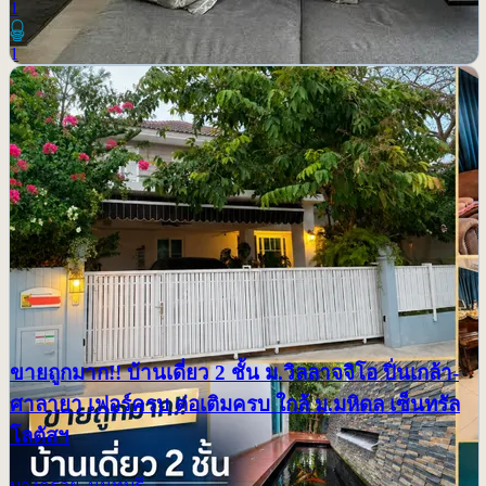
1
1
ขายถูกมาก!! บ้านเดี่ยว 2 ชั้น ม.วิลลาจจิโอ ปิ่นเกล้า-
ศาลายา เฟอร์ครบ ต่อเติมครบ ใกล้ ม.มหิดล เซ็นทรัล
โลตัสฯ
ขาย
บางกรวย, นนทบุรี