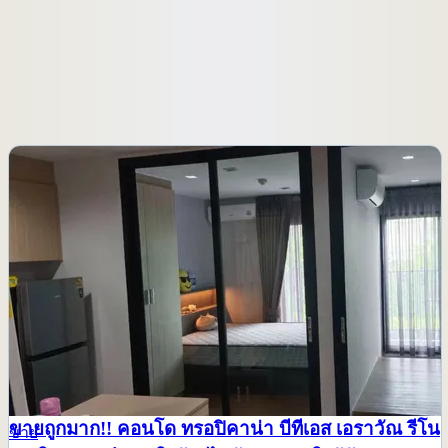
เรียงลำดับ
ขายถูกมาก!! คอนโด ทรอปิคาน่า บีทีเอส เอราวัณ รีโน
ขาย